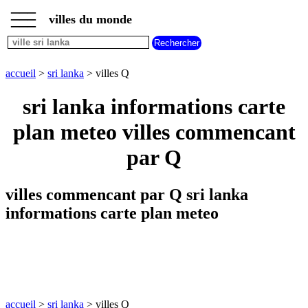
___
___
accueil
___
villes du monde
villes
sri
lanka
villes
accueil
>
sri lanka
> villes Q
commencant
par
sri lanka informations carte
A
B
C
D
E
F
G
plan meteo villes commencant
H
I
J
K
L
M
N
O
P
Q
R
S
T
U
par Q
V
W
X
Y
Z
villes commencant par Q sri lanka
informations carte plan meteo
accueil
>
sri lanka
> villes Q