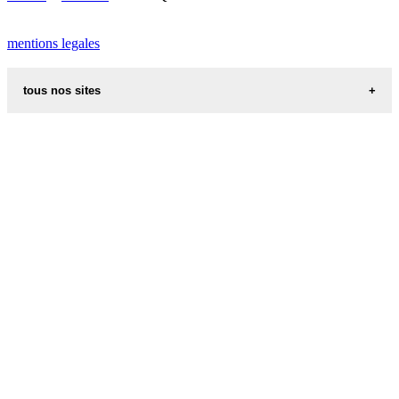
mentions legales
tous nos sites
recettes alsaciennes
code postal des villes et villages en france
indicatif telephonique des pays
meteo des villes en france et dans le monde
appel international
aliments et nutrition
les additifs alimentaires
carte de france