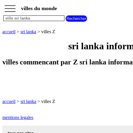
___
___
accueil
___
villes du monde
villes
sri
lanka
villes
accueil
>
sri lanka
> villes Z
commencant
par
sri lanka infor
A
B
C
D
E
F
G
H
I
J
K
L
M
N
villes commencant par Z sri lanka informa
O
P
Q
R
S
T
U
V
W
X
Y
Z
accueil
>
sri lanka
> villes Z
mentions legales