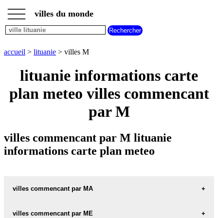
___
___
accueil
___
villes du monde
villes
lituanie
villes
commencant
accueil
>
lituanie
> villes M
par
A
B
C
D
E
F
G
lituanie informations carte
H
I
J
K
L
M
N
plan meteo villes commencant
O
P
Q
R
S
T
U
par M
V
W
X
Y
Z
villes commencant par M lituanie
informations carte plan meteo
villes commencant par MA
villes commencant par ME
MACIUICIAI carte informations meteo