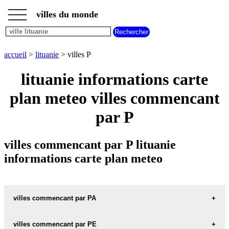
___
___
accueil
___
villes du monde
villes
lituanie
villes
commencant
accueil
>
lituanie
> villes P
par
A
B
C
D
E
F
G
lituanie informations carte
H
I
J
K
L
M
N
plan meteo villes commencant
O
P
Q
R
S
T
U
par P
V
W
X
Y
Z
villes commencant par P lituanie
informations carte plan meteo
villes commencant par PA
villes commencant par PE
PABIRZE carte informations meteo