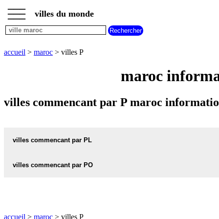
___
___
accueil
___
villes du monde
villes
maroc
villes
commencant
accueil
>
maroc
> villes P
par
A
B
C
D
E
F
G
maroc informa
H
I
J
K
L
M
N
O
P
Q
R
S
T
U
villes commencant par P maroc informatio
V
W
X
Y
Z
villes commencant par PL
villes commencant par PO
PLAGE carte informations meteo
PLAGE plan
POSTE carte informations meteo
POSTE plan
PLAISANCE carte informations meteo
accueil
>
maroc
> villes P