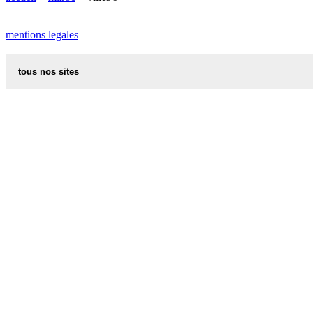
PLAISANCE plan
mentions legales
tous nos sites
recettes alsaciennes
code postal des villes et villages en france
indicatif telephonique des pays
meteo des villes en france et dans le monde
appel international
aliments et nutrition
les additifs alimentaires
carte de france