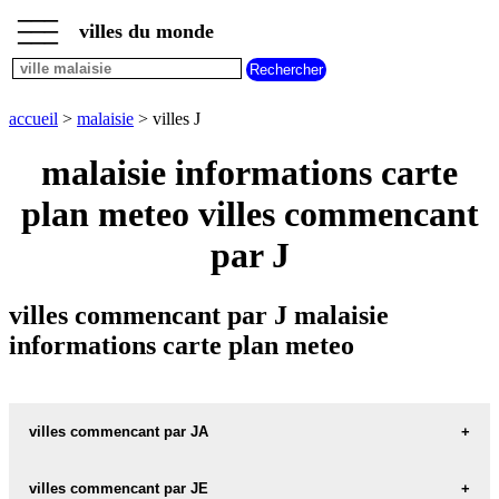
___
___
accueil
___
villes du monde
villes
malaisie
villes
commencant
accueil
>
malaisie
> villes J
par
A
B
C
D
E
F
G
malaisie informations carte
H
I
J
K
L
M
N
plan meteo villes commencant
O
P
Q
R
S
T
U
par J
V
W
X
Y
Z
villes commencant par J malaisie
informations carte plan meteo
villes commencant par JA
villes commencant par JE
JALAN-BANGI carte informations meteo