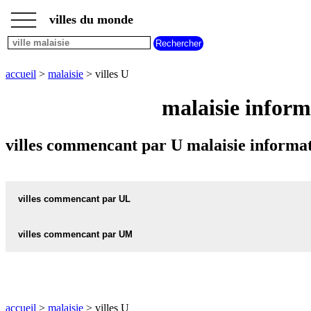
___
___
accueil
___
villes du monde
villes
malaisie
villes
commencant
accueil
>
malaisie
> villes U
par
A
B
C
D
E
F
G
malaisie inform
H
I
J
K
L
M
N
O
P
Q
R
S
T
U
villes commencant par U malaisie informat
V
W
X
Y
Z
villes commencant par UL
villes commencant par UM
ULU-KELANG carte informations meteo
ULU-KELANG plan
UMBAI carte informations meteo
UMBAI plan
ULU-KLANG carte informations meteo
accueil
>
malaisie
> villes U