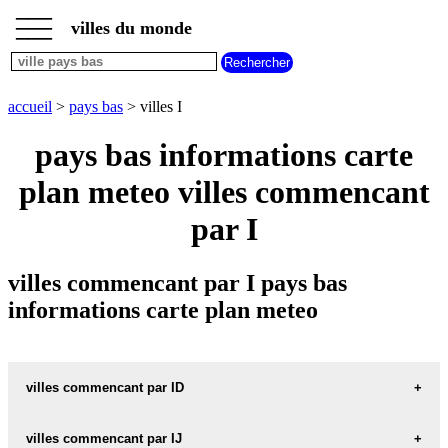
___
___
accueil
___
villes du monde
villes
pays
bas
villes
accueil
>
pays bas
> villes I
commencant
par
pays bas informations carte
A
B
C
D
E
F
G
plan meteo villes commencant
H
I
J
K
L
M
N
O
P
Q
R
S
T
U
par I
V
W
X
Y
Z
villes commencant par I pays bas
informations carte plan meteo
villes commencant par ID
villes commencant par IJ
IDSEGA carte informations meteo