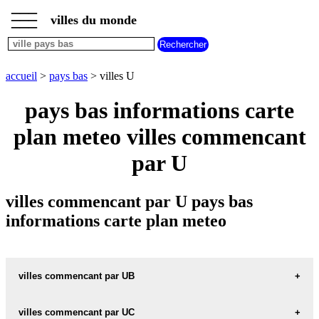
___
___
accueil
___
villes du monde
villes
pays
bas
villes
accueil
>
pays bas
> villes U
commencant
par
pays bas informations carte
A
B
C
D
E
F
G
plan meteo villes commencant
H
I
J
K
L
M
N
O
P
Q
R
S
T
U
par U
V
W
X
Y
Z
villes commencant par U pays bas
informations carte plan meteo
villes commencant par UB
villes commencant par UC
UBACH-OVER-WORMS carte informations meteo