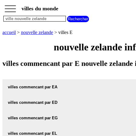
___
___
accueil
___
villes du monde
villes
nouvelle
zelande
villes
accueil
>
nouvelle zelande
> villes E
commencant
par
nouvelle zelande in
A
B
C
D
E
F
G
H
I
J
K
L
M
N
villes commencant par E nouvelle zelande 
O
P
Q
R
S
T
U
V
W
X
Y
Z
villes commencant par EA
villes commencant par ED
EALING carte informations meteo
EALING plan
villes commencant par EG
EDENDALE carte informations meteo
EDENDALE plan
EARNSCLEUGH carte informations meteo
villes commencant par EL