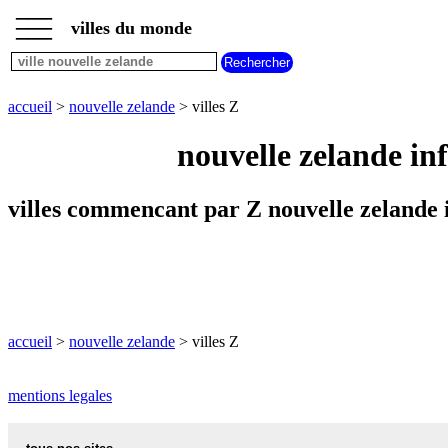
___
___
accueil
___
villes du monde
villes
nouvelle
zelande
villes
accueil
>
nouvelle zelande
> villes Z
commencant
par
nouvelle zelande in
A
B
C
D
E
F
G
H
I
J
K
L
M
N
villes commencant par Z nouvelle zelande 
O
P
Q
R
S
T
U
V
W
X
Y
Z
accueil
>
nouvelle zelande
> villes Z
mentions legales