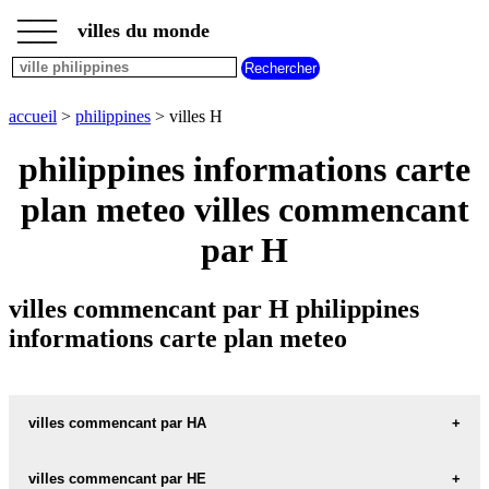
___
___
accueil
___
villes du monde
villes
philippines
villes
commencant
accueil
>
philippines
> villes H
par
A
B
C
D
E
F
G
philippines informations carte
H
I
J
K
L
M
N
plan meteo villes commencant
O
P
Q
R
S
T
U
par H
V
W
X
Y
Z
villes commencant par H philippines
informations carte plan meteo
villes commencant par HA
villes commencant par HE
HABAY carte informations meteo