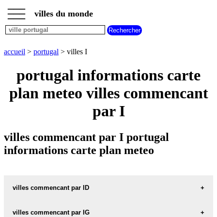
___
___
accueil
___
villes du monde
villes
portugal
villes
commencant
accueil
>
portugal
> villes I
par
A
B
C
D
E
F
G
portugal informations carte
H
I
J
K
L
M
N
plan meteo villes commencant
O
P
Q
R
S
T
U
par I
V
W
X
Y
Z
villes commencant par I portugal
informations carte plan meteo
villes commencant par ID
villes commencant par IG
IDAES carte informations meteo