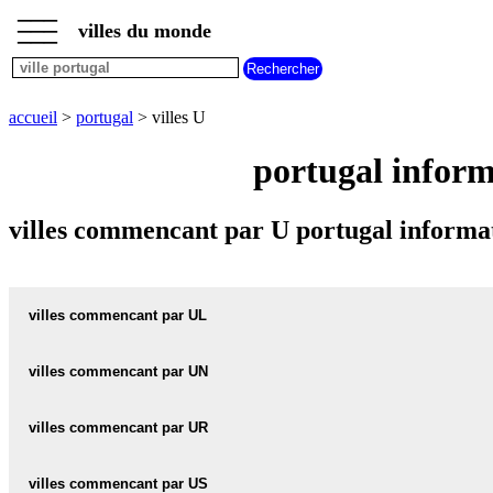
___
___
accueil
___
villes du monde
villes
portugal
villes
commencant
accueil
>
portugal
> villes U
par
A
B
C
D
E
F
G
portugal inform
H
I
J
K
L
M
N
O
P
Q
R
S
T
U
villes commencant par U portugal informat
V
W
X
Y
Z
villes commencant par UL
villes commencant par UN
UL carte informations meteo
UL plan
villes commencant par UR
UNHAIS-DA-SERRA carte informations meteo
UNHAIS-DA-SERRA plan
ULGUEIRA carte informations meteo
villes commencant par US