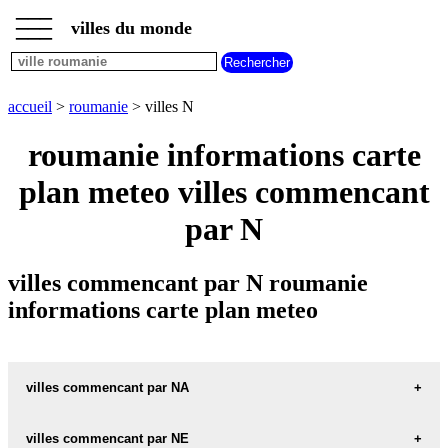
___
___
accueil
___
villes du monde
villes
roumanie
villes
commencant
accueil
>
roumanie
> villes N
par
A
B
C
D
E
F
G
roumanie informations carte
H
I
J
K
L
M
N
plan meteo villes commencant
O
P
Q
R
S
T
U
par N
V
W
X
Y
Z
villes commencant par N roumanie
informations carte plan meteo
villes commencant par NA
villes commencant par NE
NADAB carte informations meteo