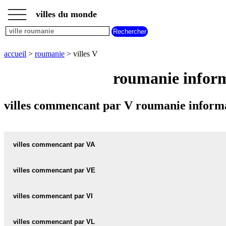
___
___
accueil
___
villes du monde
villes
roumanie
villes
commencant
accueil
>
roumanie
> villes V
par
A
B
C
D
E
F
G
roumanie inform
H
I
J
K
L
M
N
O
P
Q
R
S
T
U
villes commencant par V roumanie informa
V
W
X
Y
Z
villes commencant par VA
villes commencant par VE
VACAREA carte informations meteo
VACAREA plan
villes commencant par VI
VECHI carte informations meteo
VECHI plan
VACARENI carte informations meteo
villes commencant par VL