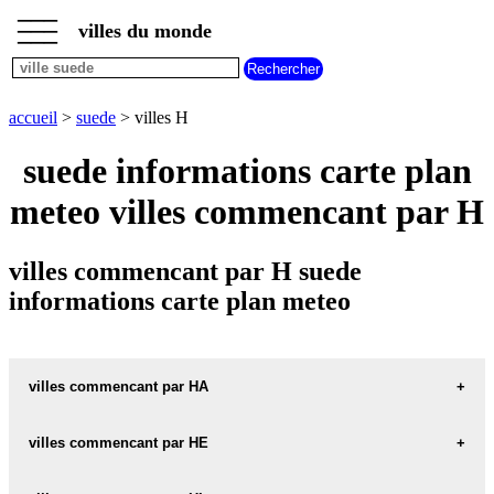
___
___
accueil
___
villes du monde
villes
suede
villes
commencant
accueil
>
suede
> villes H
par
A
B
C
D
E
F
G
suede informations carte plan
H
I
J
K
L
M
N
meteo villes commencant par H
O
P
Q
R
S
T
U
V
W
X
Y
Z
villes commencant par H suede
informations carte plan meteo
villes commencant par HA
villes commencant par HE
HA carte informations meteo