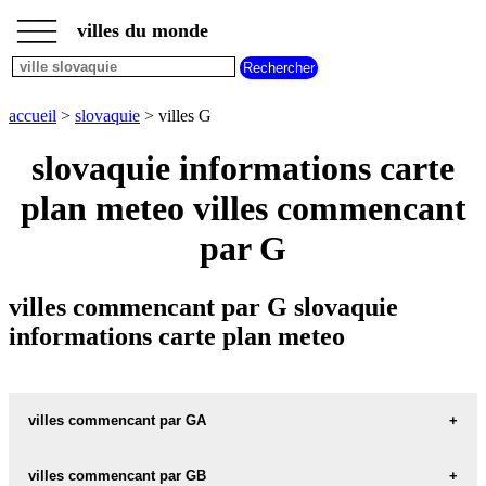
___
___
accueil
___
villes du monde
villes
slovaquie
villes
commencant
accueil
>
slovaquie
> villes G
par
A
B
C
D
E
F
G
slovaquie informations carte
H
I
J
K
L
M
N
plan meteo villes commencant
O
P
Q
R
S
T
U
par G
V
W
X
Y
Z
villes commencant par G slovaquie
informations carte plan meteo
villes commencant par GA
villes commencant par GB
GABCIKOVO carte informations meteo