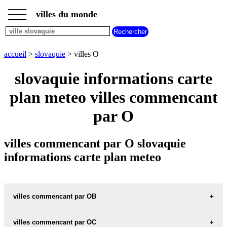
___
___
accueil
___
villes du monde
villes
slovaquie
villes
commencant
accueil
>
slovaquie
> villes O
par
A
B
C
D
E
F
G
slovaquie informations carte
H
I
J
K
L
M
N
plan meteo villes commencant
O
P
Q
R
S
T
U
par O
V
W
X
Y
Z
villes commencant par O slovaquie
informations carte plan meteo
villes commencant par OB
villes commencant par OC
OBECKOV carte informations meteo