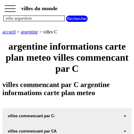
___
___
accueil
___
villes du monde
villes
argentine
villes
commencant
accueil
>
argentine
> villes C
par
A
B
C
D
E
F
G
argentine informations carte
H
I
J
K
L
M
N
plan meteo villes commencant
O
P
Q
R
S
T
U
par C
V
W
X
Y
Z
villes commencant par C argentine
informations carte plan meteo
villes commencant par C-
villes commencant par CA
C-DE-MAYO carte informations meteo