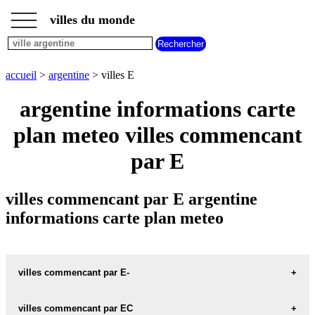
___
___
accueil
___
villes du monde
villes
argentine
villes
commencant
accueil
>
argentine
> villes E
par
A
B
C
D
E
F
G
argentine informations carte
H
I
J
K
L
M
N
plan meteo villes commencant
O
P
Q
R
S
T
U
par E
V
W
X
Y
Z
villes commencant par E argentine
informations carte plan meteo
villes commencant par E-
villes commencant par EC
E-ECHEVERRIA carte informations meteo