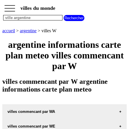
___
___
accueil
___
villes du monde
villes
argentine
villes
commencant
accueil
>
argentine
> villes W
par
A
B
C
D
E
F
G
argentine informations carte
H
I
J
K
L
M
N
plan meteo villes commencant
O
P
Q
R
S
T
U
par W
V
W
X
Y
Z
villes commencant par W argentine
informations carte plan meteo
villes commencant par WA
villes commencant par WE
WANDA carte informations meteo