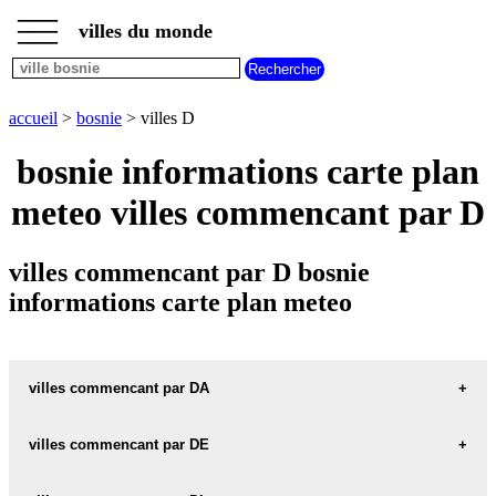
___
___
accueil
___
villes du monde
villes
bosnie
villes
commencant
accueil
>
bosnie
> villes D
par
A
B
C
D
E
F
G
bosnie informations carte plan
H
I
J
K
L
M
N
meteo villes commencant par D
O
P
Q
R
S
T
U
V
W
X
Y
Z
villes commencant par D bosnie
informations carte plan meteo
villes commencant par DA
villes commencant par DE
DALIC carte informations meteo