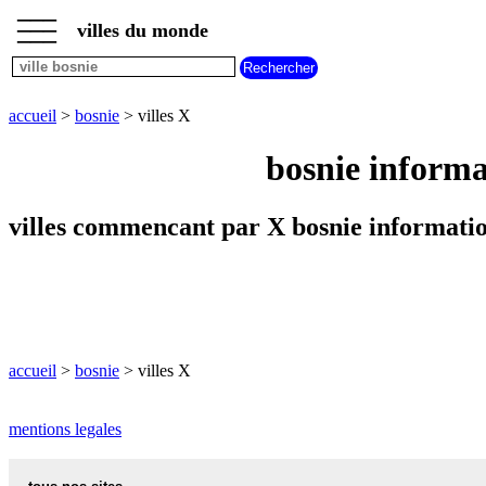
___
___
accueil
___
villes du monde
villes
bosnie
villes
commencant
accueil
>
bosnie
> villes X
par
A
B
C
D
E
F
G
bosnie informa
H
I
J
K
L
M
N
O
P
Q
R
S
T
U
villes commencant par X bosnie informatio
V
W
X
Y
Z
accueil
>
bosnie
> villes X
mentions legales