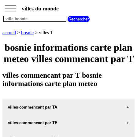
___
___
accueil
___
villes du monde
villes
bosnie
villes
commencant
accueil
>
bosnie
> villes T
par
A
B
C
D
E
F
G
bosnie informations carte plan
H
I
J
K
L
M
N
meteo villes commencant par T
O
P
Q
R
S
T
U
V
W
X
Y
Z
villes commencant par T bosnie
informations carte plan meteo
villes commencant par TA
villes commencant par TE
TANACKOVICI carte informations meteo