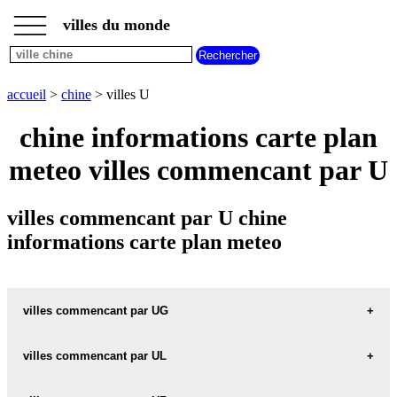
___
___
accueil
___
villes du monde
villes
chine
villes
commencant
accueil
>
chine
> villes U
par
A
B
C
D
E
F
G
chine informations carte plan
H
I
J
K
L
M
N
meteo villes commencant par U
O
P
Q
R
S
T
U
V
W
X
Y
Z
villes commencant par U chine
informations carte plan meteo
villes commencant par UG
villes commencant par UL
UGAN carte informations meteo