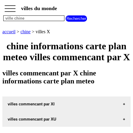
___
___
accueil
___
villes du monde
villes
chine
villes
commencant
accueil
>
chine
> villes X
par
A
B
C
D
E
F
G
chine informations carte plan
H
I
J
K
L
M
N
meteo villes commencant par X
O
P
Q
R
S
T
U
V
W
X
Y
Z
villes commencant par X chine
informations carte plan meteo
villes commencant par XI
villes commencant par XU
XIABEIDONG carte informations meteo