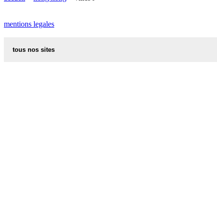
mentions legales
tous nos sites
recettes alsaciennes
code postal des villes et villages en france
indicatif telephonique des pays
meteo des villes en france et dans le monde
appel international
aliments et nutrition
les additifs alimentaires
carte de france