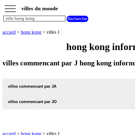
___
___
accueil
___
villes du monde
villes
hong
kong
villes
accueil
>
hong kong
> villes J
commencant
par
hong kong infor
A
B
C
D
E
F
G
H
I
J
K
L
M
N
villes commencant par J hong kong inform
O
P
Q
R
S
T
U
V
W
X
Y
Z
villes commencant par JA
villes commencant par JO
JARDINES-LOOKOUT carte informations meteo
JARDINES-LOOKOUT plan
JORDAN-VALLEY carte informations meteo
JORDAN-VALLEY plan
accueil
>
hong kong
> villes J