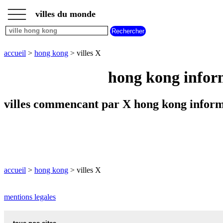
___
___
accueil
___
villes du monde
villes
hong
kong
villes
accueil
>
hong kong
> villes X
commencant
par
hong kong inform
A
B
C
D
E
F
G
H
I
J
K
L
M
N
villes commencant par X hong kong inform
O
P
Q
R
S
T
U
V
W
X
Y
Z
accueil
>
hong kong
> villes X
mentions legales