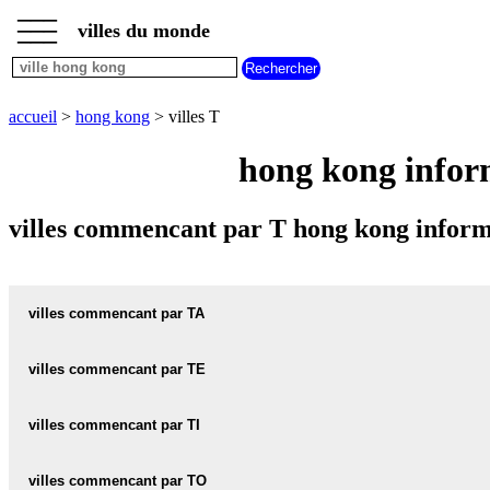
___
___
accueil
___
villes du monde
villes
hong
kong
villes
accueil
>
hong kong
> villes T
commencant
par
hong kong infor
A
B
C
D
E
F
G
H
I
J
K
L
M
N
villes commencant par T hong kong inform
O
P
Q
R
S
T
U
V
W
X
Y
Z
villes commencant par TA
villes commencant par TE
TA-HO-TUN carte informations meteo
TA-HO-TUN plan
villes commencant par TI
TEI-TONG-TSAI carte informations meteo
TEI-TONG-TSAI plan
TA-PANG-PO carte informations meteo
villes commencant par TO