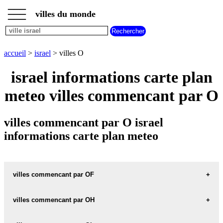
___
___
accueil
___
villes du monde
villes
israel
villes
commencant
accueil
>
israel
> villes O
par
A
B
C
D
E
F
G
israel informations carte plan
H
I
J
K
L
M
N
meteo villes commencant par O
O
P
Q
R
S
T
U
V
W
X
Y
Z
villes commencant par O israel
informations carte plan meteo
villes commencant par OF
villes commencant par OH
OFAKIM carte informations meteo