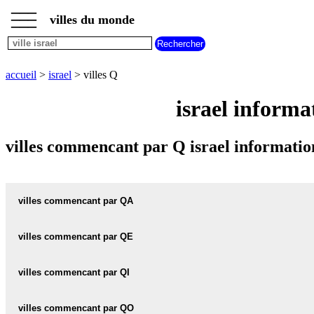
___
___
accueil
___
villes du monde
villes
israel
villes
commencant
accueil
>
israel
> villes Q
par
A
B
C
D
E
F
G
israel informa
H
I
J
K
L
M
N
O
P
Q
R
S
T
U
villes commencant par Q israel informatio
V
W
X
Y
Z
villes commencant par QA
villes commencant par QE
QADIMA carte informations meteo
QADIMA plan
villes commencant par QI
QELAHIM carte informations meteo
QELAHIM plan
QADIMAH carte informations meteo
villes commencant par QO