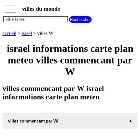
___
___
accueil
___
villes du monde
villes
israel
villes
commencant
accueil
>
israel
> villes W
par
A
B
C
D
E
F
G
israel informations carte plan
H
I
J
K
L
M
N
meteo villes commencant par
O
P
Q
R
S
T
U
W
V
W
X
Y
Z
villes commencant par W israel
informations carte plan meteo
villes commencant par WI
WINGATE carte informations meteo