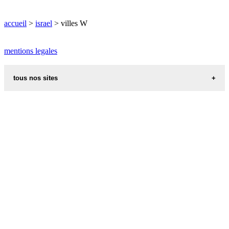
WINGATE plan
accueil
>
israel
> villes W
mentions legales
tous nos sites
recettes alsaciennes
code postal des villes et villages en france
indicatif telephonique des pays
meteo des villes en france et dans le monde
appel international
aliments et nutrition
les additifs alimentaires