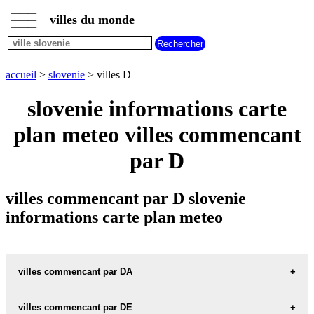
___
___
accueil
___
villes du monde
villes
slovenie
villes
commencant
accueil
>
slovenie
> villes D
par
A
B
C
D
E
F
G
slovenie informations carte
H
I
J
K
L
M
N
plan meteo villes commencant
O
P
Q
R
S
T
U
par D
V
W
X
Y
Z
villes commencant par D slovenie
informations carte plan meteo
villes commencant par DA
villes commencant par DE
DANE-PRI-SEZANI carte informations meteo