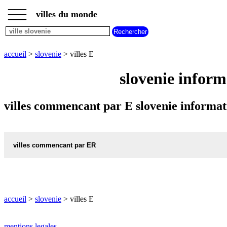
___
___
accueil
___
villes du monde
villes
slovenie
villes
commencant
accueil
>
slovenie
> villes E
par
A
B
C
D
E
F
G
slovenie inform
H
I
J
K
L
M
N
O
P
Q
R
S
T
U
villes commencant par E slovenie informat
V
W
X
Y
Z
villes commencant par ER
ERJAVEC carte informations meteo
ERJAVEC plan
accueil
>
slovenie
> villes E
mentions legales