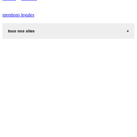
mentions legales
tous nos sites
recettes alsaciennes
code postal des villes et villages en france
indicatif telephonique des pays
meteo des villes en france et dans le monde
appel international
aliments et nutrition
les additifs alimentaires
carte de france