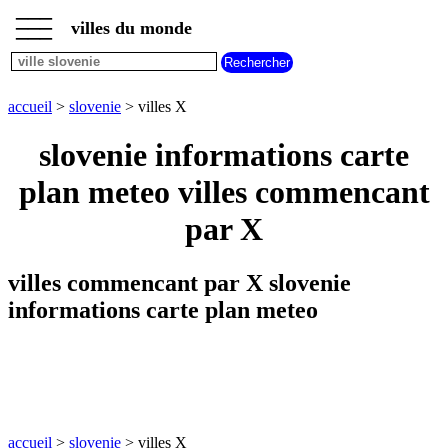
___
___
accueil
___
villes du monde
villes
slovenie
villes
commencant
accueil
>
slovenie
> villes X
par
A
B
C
D
E
F
G
slovenie informations carte
H
I
J
K
L
M
N
plan meteo villes commencant
O
P
Q
R
S
T
U
par X
V
W
X
Y
Z
villes commencant par X slovenie
informations carte plan meteo
accueil
>
slovenie
> villes X