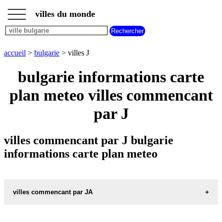
___
___
accueil
___
villes du monde
villes
bulgarie
villes
commencant
accueil
>
bulgarie
> villes J
par
A
B
C
D
E
F
G
bulgarie informations carte
H
I
J
K
L
M
N
plan meteo villes commencant
O
P
Q
R
S
T
U
par J
V
W
X
Y
Z
villes commencant par J bulgarie
informations carte plan meteo
villes commencant par JA
JABLANICA carte informations meteo