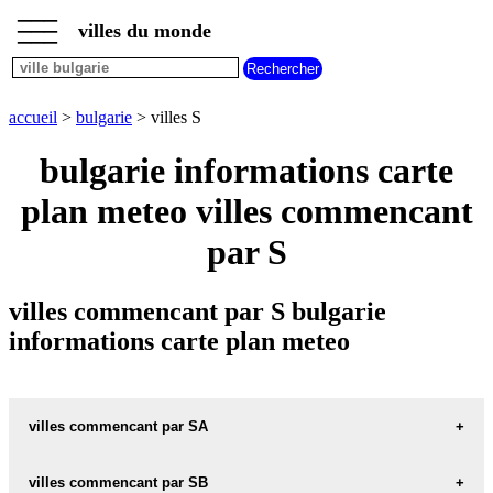
___
___
accueil
___
villes du monde
villes
bulgarie
villes
commencant
accueil
>
bulgarie
> villes S
par
A
B
C
D
E
F
G
bulgarie informations carte
H
I
J
K
L
M
N
plan meteo villes commencant
O
P
Q
R
S
T
U
par S
V
W
X
Y
Z
villes commencant par S bulgarie
informations carte plan meteo
villes commencant par SA
villes commencant par SB
SABLA carte informations meteo