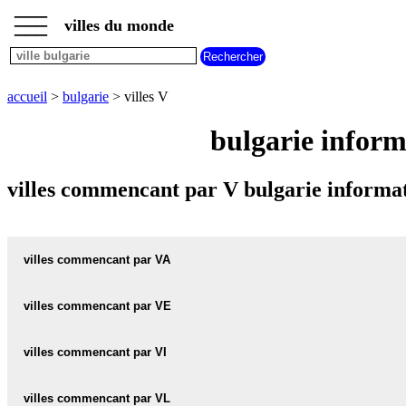
___
___
accueil
___
villes du monde
villes
bulgarie
villes
commencant
accueil
>
bulgarie
> villes V
par
A
B
C
D
E
F
G
bulgarie inform
H
I
J
K
L
M
N
O
P
Q
R
S
T
U
villes commencant par V bulgarie informat
V
W
X
Y
Z
villes commencant par VA
villes commencant par VE
VABEL carte informations meteo
VABEL plan
villes commencant par VI
VEDRARE carte informations meteo
VEDRARE plan
VAKAREL carte informations meteo
villes commencant par VL