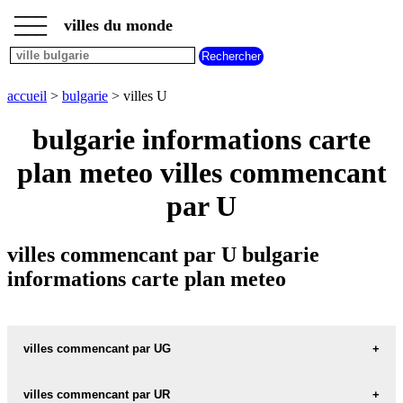
___
___
accueil
___
villes du monde
villes
bulgarie
villes
commencant
accueil
>
bulgarie
> villes U
par
A
B
C
D
E
F
G
bulgarie informations carte
H
I
J
K
L
M
N
plan meteo villes commencant
O
P
Q
R
S
T
U
par U
V
W
X
Y
Z
villes commencant par U bulgarie
informations carte plan meteo
villes commencant par UG
villes commencant par UR
UGARCIN carte informations meteo