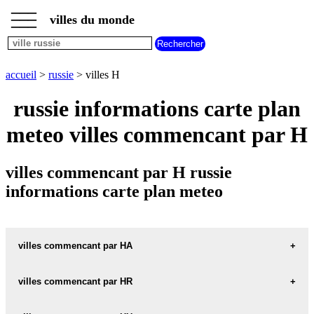
___
___
accueil
___
villes du monde
villes
russie
villes
commencant
accueil
>
russie
> villes H
par
A
B
C
D
E
F
G
russie informations carte plan
H
I
J
K
L
M
N
meteo villes commencant par H
O
P
Q
R
S
T
U
V
W
X
Y
Z
villes commencant par H russie
informations carte plan meteo
villes commencant par HA
villes commencant par HR
HAAPAJARVEN carte informations meteo