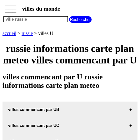
___
___
accueil
___
villes du monde
villes
russie
villes
commencant
accueil
>
russie
> villes U
par
A
B
C
D
E
F
G
russie informations carte plan
H
I
J
K
L
M
N
meteo villes commencant par U
O
P
Q
R
S
T
U
V
W
X
Y
Z
villes commencant par U russie
informations carte plan meteo
villes commencant par UB
villes commencant par UC
UBEYEVO carte informations meteo