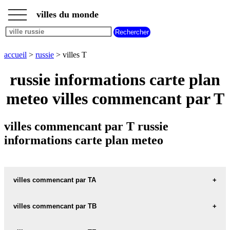
___
___
accueil
___
villes du monde
villes
russie
villes
commencant
accueil
>
russie
> villes T
par
A
B
C
D
E
F
G
russie informations carte plan
H
I
J
K
L
M
N
meteo villes commencant par T
O
P
Q
R
S
T
U
V
W
X
Y
Z
villes commencant par T russie
informations carte plan meteo
villes commencant par TA
villes commencant par TB
TABASHINO carte informations meteo