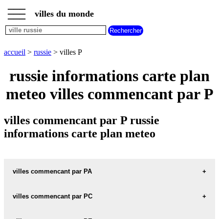
___
___
accueil
___
villes du monde
villes
russie
villes
commencant
accueil
>
russie
> villes P
par
A
B
C
D
E
F
G
russie informations carte plan
H
I
J
K
L
M
N
meteo villes commencant par P
O
P
Q
R
S
T
U
V
W
X
Y
Z
villes commencant par P russie
informations carte plan meteo
villes commencant par PA
villes commencant par PC
PACHA carte informations meteo